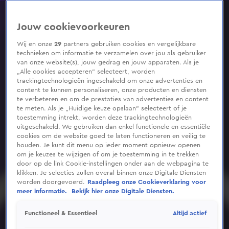
0
seconds
of
Jouw cookievoorkeuren
1
minute,
29
Wij en onze
29
partners gebruiken cookies en vergelijkbare
seconds
technieken om informatie te verzamelen over jou als gebruiker
van onze website(s), jouw gedrag en jouw apparaten. Als je
„Alle cookies accepteren” selecteert, worden
trackingtechnologieën ingeschakeld om onze advertenties en
content te kunnen personaliseren, onze producten en diensten
te verbeteren en om de prestaties van advertenties en content
te meten. Als je „Huidige keuze opslaan” selecteert of je
toestemming intrekt, worden deze trackingtechnologieën
uitgeschakeld. We gebruiken dan enkel functionele en essentiële
cookies om de website goed te laten functioneren en veilig te
houden. Je kunt dit menu op ieder moment opnieuw openen
om je keuzes te wijzigen of om je toestemming in te trekken
door op de link Cookie-instellingen onder aan de webpagina te
klikken. Je selecties zullen overal binnen onze Digitale Diensten
worden doorgevoerd.
Raadpleeg onze Cookieverklaring voor
meer informatie.
Bekijk hier onze Digitale Diensten.
Altijd actief
Functioneel & Essentieel