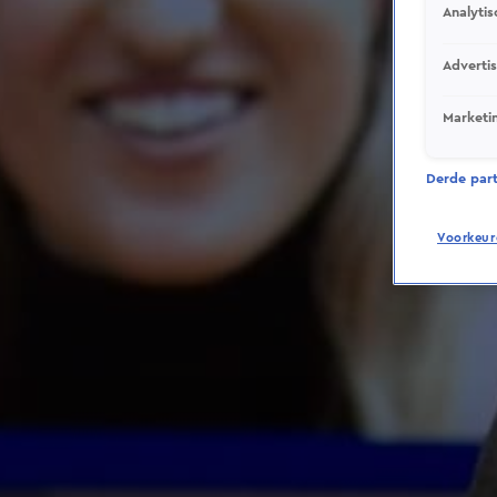
Analytis
Adverti
Marketi
Derde parti
Voorkeur