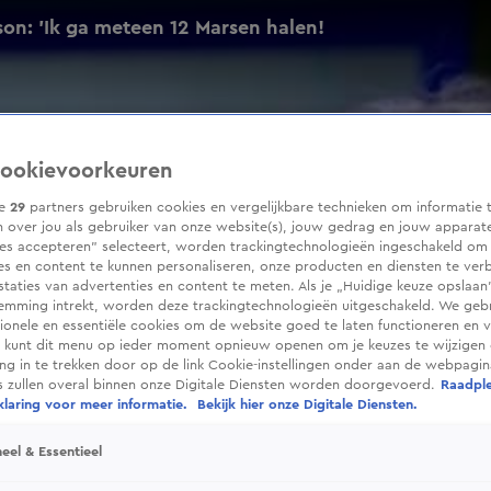
on: 'Ik ga meteen 12 Marsen halen!
ookievoorkeuren
ze
29
partners gebruiken cookies en vergelijkbare technieken om informatie 
 over jou als gebruiker van onze website(s), jouw gedrag en jouw apparaten
ies accepteren” selecteert, worden trackingtechnologieën ingeschakeld om
es en content te kunnen personaliseren, onze producten en diensten te ver
taties van advertenties en content te meten. Als je „Huidige keuze opslaan”
temming intrekt, worden deze trackingtechnologieën uitgeschakeld. We geb
tionele en essentiële cookies om de website goed te laten functioneren en ve
 kunt dit menu op ieder moment opnieuw openen om je keuzes te wijzigen 
g in te trekken door op de link Cookie-instellingen onder aan de webpagina
es zullen overal binnen onze Digitale Diensten worden doorgevoerd.
Raadpl
laring voor meer informatie.
Bekijk hier onze Digitale Diensten.
eel & Essentieel