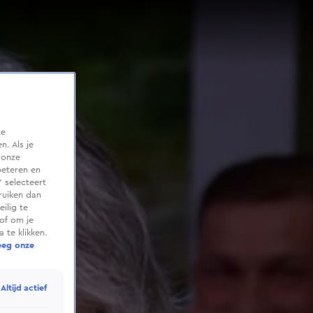
te
. Als je
 onze
beteren en
 selecteert
ruiken dan
ilig te
of om je
 te klikken.
eeg onze
Altijd actief