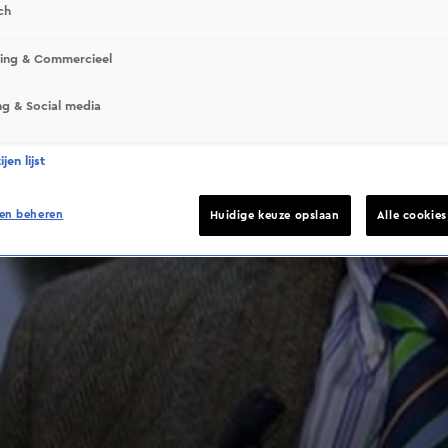
ch
sing & Commercieel
ng & Social media
jen lijst
en beheren
Huidige keuze opslaan
Alle cookie