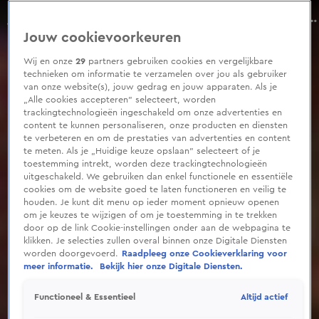
0
seconds
Wat een MEGA KLAPPER! Ron wint 888.000 euro!
of
Aflevering 6, Seizoen 11
Jouw cookievoorkeuren
48
seconds
Wij en onze
29
partners gebruiken cookies en vergelijkbare
technieken om informatie te verzamelen over jou als gebruiker
van onze website(s), jouw gedrag en jouw apparaten. Als je
„Alle cookies accepteren” selecteert, worden
trackingtechnologieën ingeschakeld om onze advertenties en
content te kunnen personaliseren, onze producten en diensten
te verbeteren en om de prestaties van advertenties en content
te meten. Als je „Huidige keuze opslaan” selecteert of je
toestemming intrekt, worden deze trackingtechnologieën
uitgeschakeld. We gebruiken dan enkel functionele en essentiële
cookies om de website goed te laten functioneren en veilig te
houden. Je kunt dit menu op ieder moment opnieuw openen
om je keuzes te wijzigen of om je toestemming in te trekken
door op de link Cookie-instellingen onder aan de webpagina te
klikken. Je selecties zullen overal binnen onze Digitale Diensten
worden doorgevoerd.
Raadpleeg onze Cookieverklaring voor
meer informatie.
Bekijk hier onze Digitale Diensten.
Altijd actief
Functioneel & Essentieel