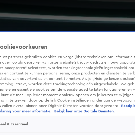
ookievoorkeuren
ze
29
partners gebruiken cookies en vergelijkbare technieken om informatie 
 over jou als gebruiker van onze website(s), jouw gedrag en jouw apparaten
ies accepteren” selecteert, worden trackingtechnologieën ingeschakeld om
es en content te kunnen personaliseren, onze producten en diensten te ver
taties van advertenties en content te meten. Als je „Huidige keuze opslaan”
temming intrekt, worden deze trackingtechnologieën uitgeschakeld. We geb
tionele en essentiële cookies om de website goed te laten functioneren en ve
 kunt dit menu op ieder moment opnieuw openen om je keuzes te wijzigen 
g in te trekken door op de link Cookie-instellingen onder aan de webpagina
es zullen overal binnen onze Digitale Diensten worden doorgevoerd.
Raadpl
laring voor meer informatie.
Bekijk hier onze Digitale Diensten.
eel & Essentieel