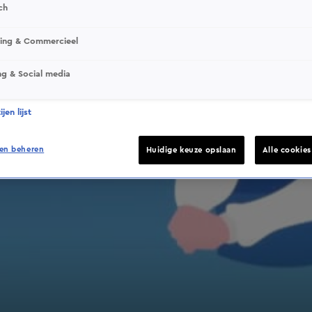
ch
sing & Commercieel
ng & Social media
jen lijst
en beheren
Huidige keuze opslaan
Alle cookie