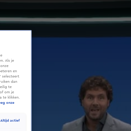
te
. Als je
 onze
beteren en
 selecteert
ruiken dan
ilig te
of om je
 te klikken.
eeg onze
Altijd actief