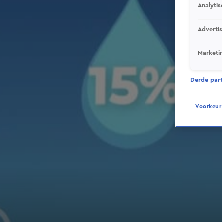
Analytis
Adverti
Marketi
Derde parti
Voorkeur