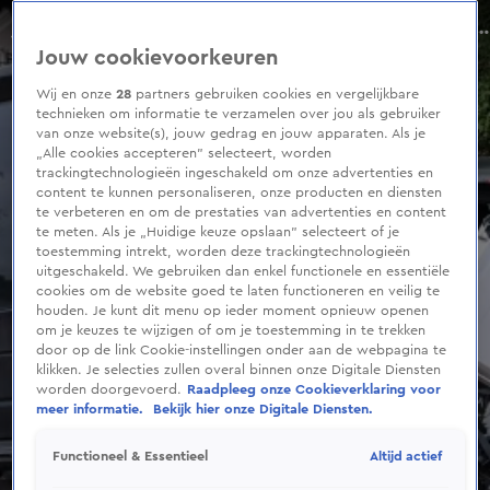
0
seconds
Zwaar ongeluk met minderjarige bestuurder schokt Damwâld: 'Moet enorme klap zijn geweest'
of
Seizoen 2022
Jouw cookievoorkeuren
1
minute,
30
Wij en onze
28
partners gebruiken cookies en vergelijkbare
seconds
technieken om informatie te verzamelen over jou als gebruiker
van onze website(s), jouw gedrag en jouw apparaten. Als je
„Alle cookies accepteren” selecteert, worden
trackingtechnologieën ingeschakeld om onze advertenties en
content te kunnen personaliseren, onze producten en diensten
te verbeteren en om de prestaties van advertenties en content
te meten. Als je „Huidige keuze opslaan” selecteert of je
toestemming intrekt, worden deze trackingtechnologieën
uitgeschakeld. We gebruiken dan enkel functionele en essentiële
cookies om de website goed te laten functioneren en veilig te
houden. Je kunt dit menu op ieder moment opnieuw openen
om je keuzes te wijzigen of om je toestemming in te trekken
door op de link Cookie-instellingen onder aan de webpagina te
klikken. Je selecties zullen overal binnen onze Digitale Diensten
worden doorgevoerd.
Raadpleeg onze Cookieverklaring voor
meer informatie.
Bekijk hier onze Digitale Diensten.
Altijd actief
Functioneel & Essentieel