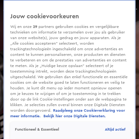
0
seconds
Evert Santegoeds: 'Linda de Mol is heel erg verdrietig'
of
Seizoen 2022
Jouw cookievoorkeuren
1
minute,
47
Wij en onze
29
partners gebruiken cookies en vergelijkbare
seconds
technieken om informatie te verzamelen over jou als gebruiker
van onze website(s), jouw gedrag en jouw apparaten. Als je
„Alle cookies accepteren” selecteert, worden
trackingtechnologieën ingeschakeld om onze advertenties en
content te kunnen personaliseren, onze producten en diensten
te verbeteren en om de prestaties van advertenties en content
te meten. Als je „Huidige keuze opslaan” selecteert of je
toestemming intrekt, worden deze trackingtechnologieën
uitgeschakeld. We gebruiken dan enkel functionele en essentiële
cookies om de website goed te laten functioneren en veilig te
houden. Je kunt dit menu op ieder moment opnieuw openen
om je keuzes te wijzigen of om je toestemming in te trekken
door op de link Cookie-instellingen onder aan de webpagina te
klikken. Je selecties zullen overal binnen onze Digitale Diensten
worden doorgevoerd.
Raadpleeg onze Cookieverklaring voor
meer informatie.
Bekijk hier onze Digitale Diensten.
Altijd actief
Functioneel & Essentieel