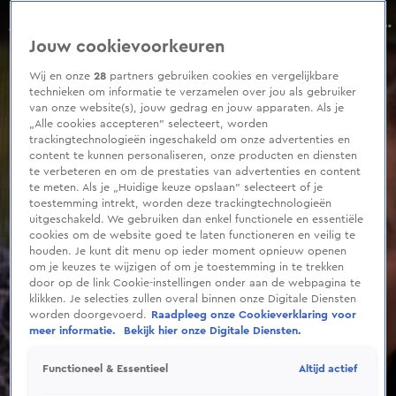
0
seconds
Annemarie van Gaal: 'Werklozen moeten aan de bak'
of
Aflevering 247, Seizoen 2025
Jouw cookievoorkeuren
6
minutes,
53
Wij en onze
28
partners gebruiken cookies en vergelijkbare
seconds
technieken om informatie te verzamelen over jou als gebruiker
van onze website(s), jouw gedrag en jouw apparaten. Als je
„Alle cookies accepteren” selecteert, worden
trackingtechnologieën ingeschakeld om onze advertenties en
content te kunnen personaliseren, onze producten en diensten
te verbeteren en om de prestaties van advertenties en content
te meten. Als je „Huidige keuze opslaan” selecteert of je
toestemming intrekt, worden deze trackingtechnologieën
uitgeschakeld. We gebruiken dan enkel functionele en essentiële
cookies om de website goed te laten functioneren en veilig te
houden. Je kunt dit menu op ieder moment opnieuw openen
om je keuzes te wijzigen of om je toestemming in te trekken
door op de link Cookie-instellingen onder aan de webpagina te
klikken. Je selecties zullen overal binnen onze Digitale Diensten
worden doorgevoerd.
Raadpleeg onze Cookieverklaring voor
meer informatie.
Bekijk hier onze Digitale Diensten.
Altijd actief
Functioneel & Essentieel