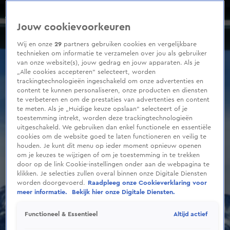
0
seconds
Wintersportverwachting 10 maart 2022
of
Seizoen 2022
Jouw cookievoorkeuren
1
minute,
53
Wij en onze
29
partners gebruiken cookies en vergelijkbare
seconds
technieken om informatie te verzamelen over jou als gebruiker
van onze website(s), jouw gedrag en jouw apparaten. Als je
„Alle cookies accepteren” selecteert, worden
trackingtechnologieën ingeschakeld om onze advertenties en
content te kunnen personaliseren, onze producten en diensten
te verbeteren en om de prestaties van advertenties en content
te meten. Als je „Huidige keuze opslaan” selecteert of je
toestemming intrekt, worden deze trackingtechnologieën
uitgeschakeld. We gebruiken dan enkel functionele en essentiële
cookies om de website goed te laten functioneren en veilig te
houden. Je kunt dit menu op ieder moment opnieuw openen
om je keuzes te wijzigen of om je toestemming in te trekken
door op de link Cookie-instellingen onder aan de webpagina te
klikken. Je selecties zullen overal binnen onze Digitale Diensten
worden doorgevoerd.
Raadpleeg onze Cookieverklaring voor
meer informatie.
Bekijk hier onze Digitale Diensten.
Altijd actief
Functioneel & Essentieel