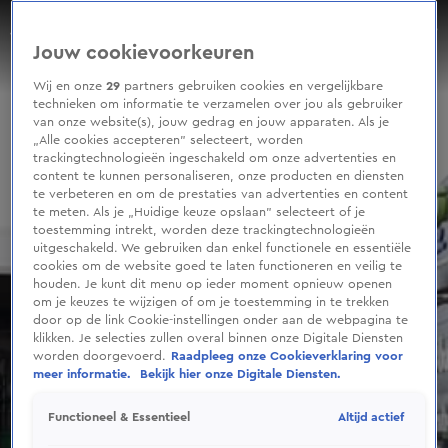
0
seconds
Tankstation Muiden zwaar beschadigd na ongeluk met vrachtwagen
of
Aflevering 232, Seizoen 2025
Jouw cookievoorkeuren
36
seconds
Wij en onze
29
partners gebruiken cookies en vergelijkbare
technieken om informatie te verzamelen over jou als gebruiker
van onze website(s), jouw gedrag en jouw apparaten. Als je
„Alle cookies accepteren” selecteert, worden
trackingtechnologieën ingeschakeld om onze advertenties en
content te kunnen personaliseren, onze producten en diensten
te verbeteren en om de prestaties van advertenties en content
te meten. Als je „Huidige keuze opslaan” selecteert of je
toestemming intrekt, worden deze trackingtechnologieën
uitgeschakeld. We gebruiken dan enkel functionele en essentiële
cookies om de website goed te laten functioneren en veilig te
houden. Je kunt dit menu op ieder moment opnieuw openen
om je keuzes te wijzigen of om je toestemming in te trekken
door op de link Cookie-instellingen onder aan de webpagina te
klikken. Je selecties zullen overal binnen onze Digitale Diensten
worden doorgevoerd.
Raadpleeg onze Cookieverklaring voor
meer informatie.
Bekijk hier onze Digitale Diensten.
Altijd actief
Functioneel & Essentieel