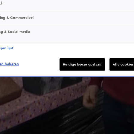
ch
sing & Commercieel
ng & Social media
jen lijst
en beheren
Huidige keuze opslaan
Alle cookie