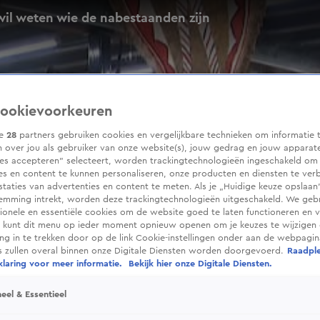
wil weten wie de nabestaanden zijn
ookievoorkeuren
ze
28
partners gebruiken cookies en vergelijkbare technieken om informatie 
 over jou als gebruiker van onze website(s), jouw gedrag en jouw apparaten
ies accepteren” selecteert, worden trackingtechnologieën ingeschakeld om
es en content te kunnen personaliseren, onze producten en diensten te ver
taties van advertenties en content te meten. Als je „Huidige keuze opslaan”
temming intrekt, worden deze trackingtechnologieën uitgeschakeld. We geb
tionele en essentiële cookies om de website goed te laten functioneren en ve
 kunt dit menu op ieder moment opnieuw openen om je keuzes te wijzigen 
g in te trekken door op de link Cookie-instellingen onder aan de webpagina
es zullen overal binnen onze Digitale Diensten worden doorgevoerd.
Raadpl
laring voor meer informatie.
Bekijk hier onze Digitale Diensten.
eel & Essentieel