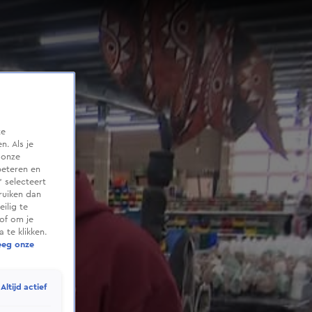
te
. Als je
 onze
beteren en
 selecteert
ruiken dan
ilig te
of om je
 te klikken.
eeg onze
Altijd actief