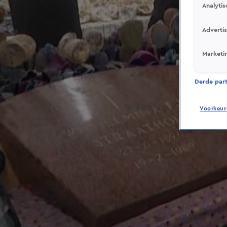
Analytis
Adverti
Marketi
Derde parti
Voorkeur