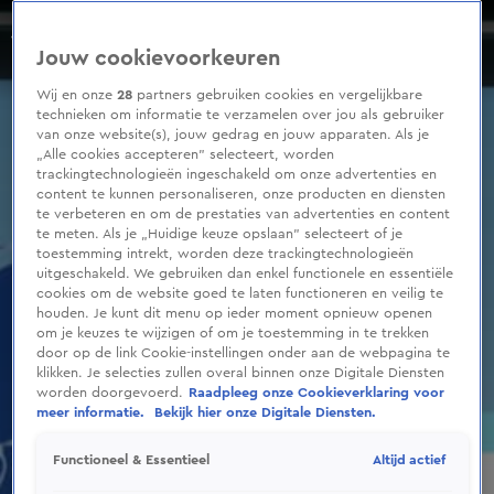
0
seconds
Zo was de lente van 2022
of
Seizoen 2022
Jouw cookievoorkeuren
1
minute,
45
Wij en onze
28
partners gebruiken cookies en vergelijkbare
seconds
technieken om informatie te verzamelen over jou als gebruiker
van onze website(s), jouw gedrag en jouw apparaten. Als je
„Alle cookies accepteren” selecteert, worden
trackingtechnologieën ingeschakeld om onze advertenties en
content te kunnen personaliseren, onze producten en diensten
te verbeteren en om de prestaties van advertenties en content
te meten. Als je „Huidige keuze opslaan” selecteert of je
toestemming intrekt, worden deze trackingtechnologieën
uitgeschakeld. We gebruiken dan enkel functionele en essentiële
cookies om de website goed te laten functioneren en veilig te
houden. Je kunt dit menu op ieder moment opnieuw openen
om je keuzes te wijzigen of om je toestemming in te trekken
door op de link Cookie-instellingen onder aan de webpagina te
klikken. Je selecties zullen overal binnen onze Digitale Diensten
worden doorgevoerd.
Raadpleeg onze Cookieverklaring voor
meer informatie.
Bekijk hier onze Digitale Diensten.
Altijd actief
Functioneel & Essentieel