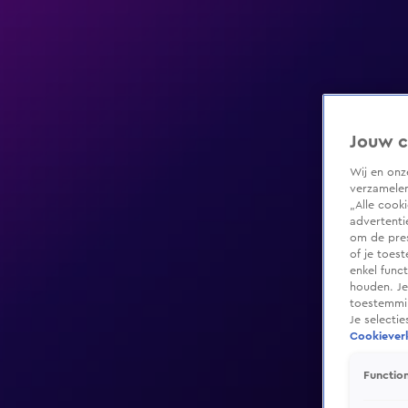
Jouw c
Wij en on
verzamelen
„Alle cook
advertenti
om de pres
of je toes
enkel func
houden. Je
toestemmin
Je selecti
Cookieverk
Function