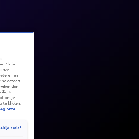
te
. Als je
 onze
beteren en
 selecteert
ruiken dan
ilig te
of om je
 te klikken.
eeg onze
Altijd actief