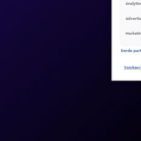
Analytis
Adverti
Marketi
Derde parti
Voorkeur