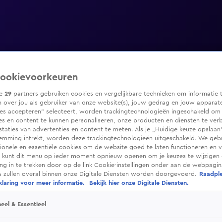
ookievoorkeuren
ze
29
partners gebruiken cookies en vergelijkbare technieken om informatie 
 over jou als gebruiker van onze website(s), jouw gedrag en jouw apparaten
ies accepteren” selecteert, worden trackingtechnologieën ingeschakeld om
es en content te kunnen personaliseren, onze producten en diensten te ver
taties van advertenties en content te meten. Als je „Huidige keuze opslaan”
temming intrekt, worden deze trackingtechnologieën uitgeschakeld. We geb
tionele en essentiële cookies om de website goed te laten functioneren en ve
 kunt dit menu op ieder moment opnieuw openen om je keuzes te wijzigen 
g in te trekken door op de link Cookie-instellingen onder aan de webpagina
es zullen overal binnen onze Digitale Diensten worden doorgevoerd.
Raadpl
laring voor meer informatie.
Bekijk hier onze Digitale Diensten.
eel & Essentieel