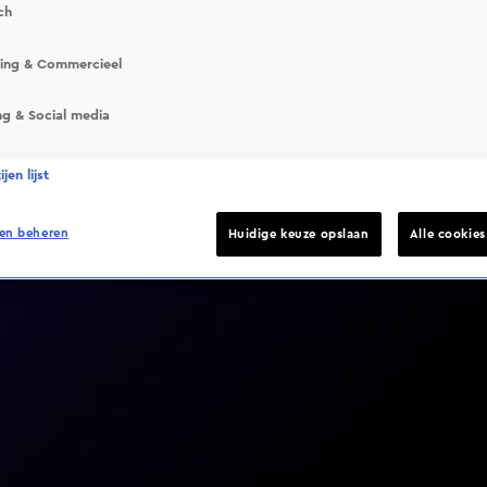
ch
sing & Commercieel
ng & Social media
Video helaas niet gevonden
jen lijst
en beheren
Huidige keuze opslaan
Alle cookie