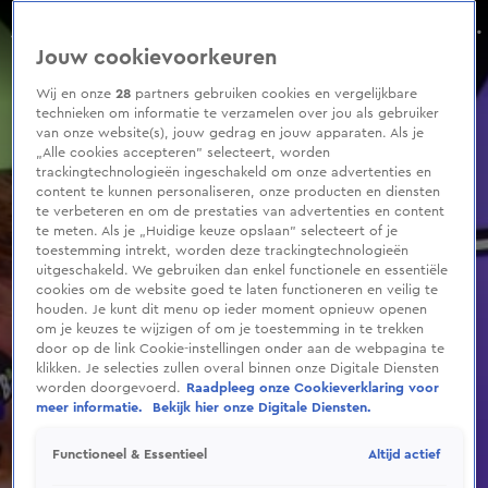
0
seconds
Bizar verhaal bij 538: Bas heeft zijn eigen moeder gedate
of
Aflevering 194, Seizoen 2025
Jouw cookievoorkeuren
3
minutes,
2
Wij en onze
28
partners gebruiken cookies en vergelijkbare
seconds
technieken om informatie te verzamelen over jou als gebruiker
van onze website(s), jouw gedrag en jouw apparaten. Als je
„Alle cookies accepteren” selecteert, worden
trackingtechnologieën ingeschakeld om onze advertenties en
content te kunnen personaliseren, onze producten en diensten
te verbeteren en om de prestaties van advertenties en content
te meten. Als je „Huidige keuze opslaan” selecteert of je
toestemming intrekt, worden deze trackingtechnologieën
uitgeschakeld. We gebruiken dan enkel functionele en essentiële
cookies om de website goed te laten functioneren en veilig te
houden. Je kunt dit menu op ieder moment opnieuw openen
om je keuzes te wijzigen of om je toestemming in te trekken
door op de link Cookie-instellingen onder aan de webpagina te
klikken. Je selecties zullen overal binnen onze Digitale Diensten
worden doorgevoerd.
Raadpleeg onze Cookieverklaring voor
meer informatie.
Bekijk hier onze Digitale Diensten.
Altijd actief
Functioneel & Essentieel