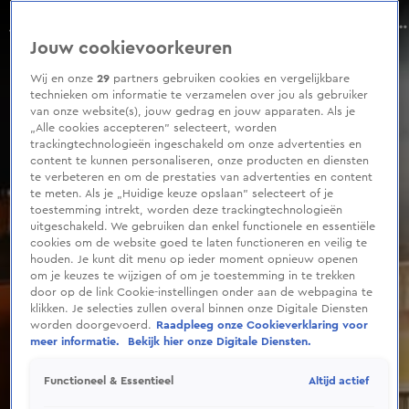
0
seconds
Grote woningbrand Stadskanaal, politie denkt aan brandstichting
of
Aflevering 19, Seizoen 2026
Jouw cookievoorkeuren
1
minute,
36
Wij en onze
29
partners gebruiken cookies en vergelijkbare
seconds
technieken om informatie te verzamelen over jou als gebruiker
van onze website(s), jouw gedrag en jouw apparaten. Als je
„Alle cookies accepteren” selecteert, worden
trackingtechnologieën ingeschakeld om onze advertenties en
content te kunnen personaliseren, onze producten en diensten
te verbeteren en om de prestaties van advertenties en content
te meten. Als je „Huidige keuze opslaan” selecteert of je
toestemming intrekt, worden deze trackingtechnologieën
uitgeschakeld. We gebruiken dan enkel functionele en essentiële
cookies om de website goed te laten functioneren en veilig te
houden. Je kunt dit menu op ieder moment opnieuw openen
om je keuzes te wijzigen of om je toestemming in te trekken
door op de link Cookie-instellingen onder aan de webpagina te
klikken. Je selecties zullen overal binnen onze Digitale Diensten
worden doorgevoerd.
Raadpleeg onze Cookieverklaring voor
meer informatie.
Bekijk hier onze Digitale Diensten.
Altijd actief
Functioneel & Essentieel