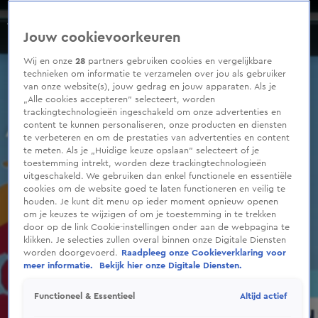
0
seconds
Maandoverzicht Augustus 2022
of
Seizoen 2022
Jouw cookievoorkeuren
1
minute,
43
Wij en onze
28
partners gebruiken cookies en vergelijkbare
seconds
technieken om informatie te verzamelen over jou als gebruiker
van onze website(s), jouw gedrag en jouw apparaten. Als je
„Alle cookies accepteren” selecteert, worden
trackingtechnologieën ingeschakeld om onze advertenties en
content te kunnen personaliseren, onze producten en diensten
te verbeteren en om de prestaties van advertenties en content
te meten. Als je „Huidige keuze opslaan” selecteert of je
toestemming intrekt, worden deze trackingtechnologieën
uitgeschakeld. We gebruiken dan enkel functionele en essentiële
cookies om de website goed te laten functioneren en veilig te
houden. Je kunt dit menu op ieder moment opnieuw openen
om je keuzes te wijzigen of om je toestemming in te trekken
door op de link Cookie-instellingen onder aan de webpagina te
klikken. Je selecties zullen overal binnen onze Digitale Diensten
worden doorgevoerd.
Raadpleeg onze Cookieverklaring voor
meer informatie.
Bekijk hier onze Digitale Diensten.
Altijd actief
Functioneel & Essentieel