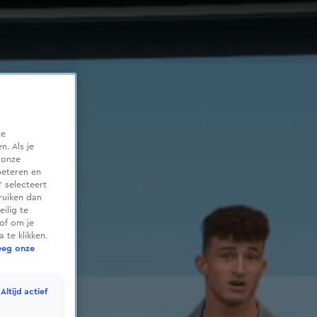
te
. Als je
 onze
beteren en
 selecteert
ruiken dan
ilig te
of om je
 te klikken.
eeg onze
Altijd actief