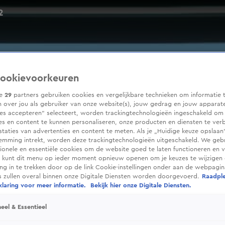
2
ookievoorkeuren
ze
29
partners gebruiken cookies en vergelijkbare technieken om informatie 
 over jou als gebruiker van onze website(s), jouw gedrag en jouw apparaten
ies accepteren” selecteert, worden trackingtechnologieën ingeschakeld om
es en content te kunnen personaliseren, onze producten en diensten te ver
taties van advertenties en content te meten. Als je „Huidige keuze opslaan”
temming intrekt, worden deze trackingtechnologieën uitgeschakeld. We geb
tionele en essentiële cookies om de website goed te laten functioneren en ve
 kunt dit menu op ieder moment opnieuw openen om je keuzes te wijzigen 
g in te trekken door op de link Cookie-instellingen onder aan de webpagina
es zullen overal binnen onze Digitale Diensten worden doorgevoerd.
Raadpl
laring voor meer informatie.
Bekijk hier onze Digitale Diensten.
eel & Essentieel