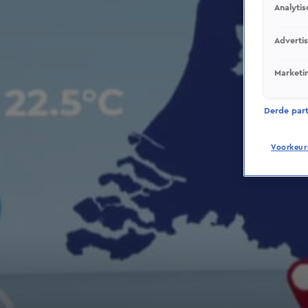
Analytis
Adverti
Marketi
Derde parti
Voorkeur