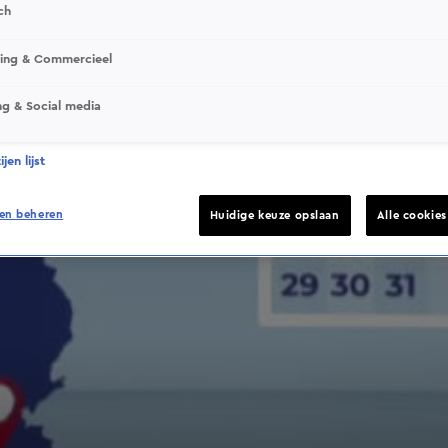
ch
sing & Commercieel
ng & Social media
jen lijst
en beheren
Huidige keuze opslaan
Alle cookie