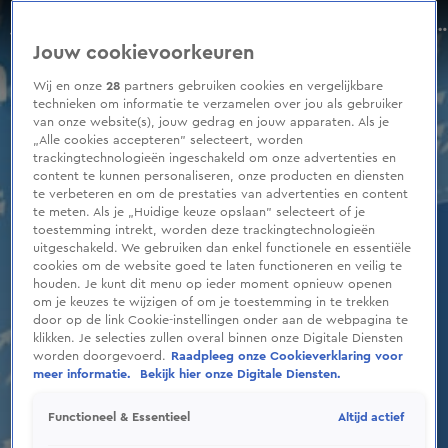
0
seconds
Windstoten en windrichting maandag en dinsdag
of
Seizoen 2023
Jouw cookievoorkeuren
20
seconds
Wij en onze
28
partners gebruiken cookies en vergelijkbare
technieken om informatie te verzamelen over jou als gebruiker
van onze website(s), jouw gedrag en jouw apparaten. Als je
„Alle cookies accepteren” selecteert, worden
trackingtechnologieën ingeschakeld om onze advertenties en
content te kunnen personaliseren, onze producten en diensten
te verbeteren en om de prestaties van advertenties en content
te meten. Als je „Huidige keuze opslaan” selecteert of je
toestemming intrekt, worden deze trackingtechnologieën
uitgeschakeld. We gebruiken dan enkel functionele en essentiële
cookies om de website goed te laten functioneren en veilig te
houden. Je kunt dit menu op ieder moment opnieuw openen
om je keuzes te wijzigen of om je toestemming in te trekken
door op de link Cookie-instellingen onder aan de webpagina te
klikken. Je selecties zullen overal binnen onze Digitale Diensten
worden doorgevoerd.
Raadpleeg onze Cookieverklaring voor
meer informatie.
Bekijk hier onze Digitale Diensten.
Altijd actief
Functioneel & Essentieel