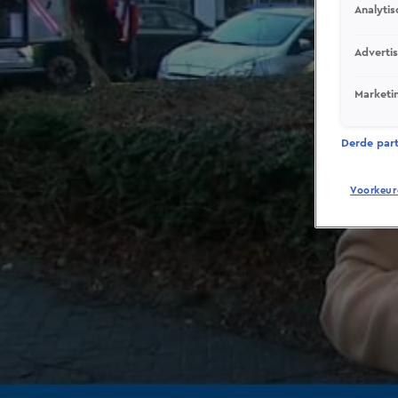
Analytis
Adverti
Marketi
Derde parti
Voorkeur