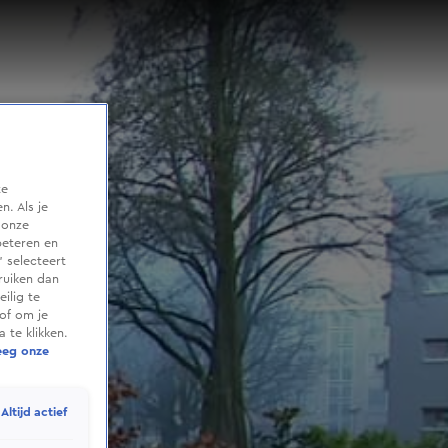
te
. Als je
 onze
beteren en
 selecteert
ruiken dan
ilig te
of om je
 te klikken.
eeg onze
Altijd actief