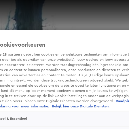
ookievoorkeuren
ze
28
partners gebruiken cookies en vergelijkbare technieken om informatie 
 over jou als gebruiker van onze website(s), jouw gedrag en jouw apparaten
ies accepteren” selecteert, worden trackingtechnologieën ingeschakeld om
es en content te kunnen personaliseren, onze producten en diensten te ver
taties van advertenties en content te meten. Als je „Huidige keuze opslaan”
temming intrekt, worden deze trackingtechnologieën uitgeschakeld. We geb
tionele en essentiële cookies om de website goed te laten functioneren en ve
 kunt dit menu op ieder moment opnieuw openen om je keuzes te wijzigen 
g in te trekken door op de link Cookie-instellingen onder aan de webpagina
es zullen overal binnen onze Digitale Diensten worden doorgevoerd.
Raadpl
laring voor meer informatie.
Bekijk hier onze Digitale Diensten.
eel & Essentieel