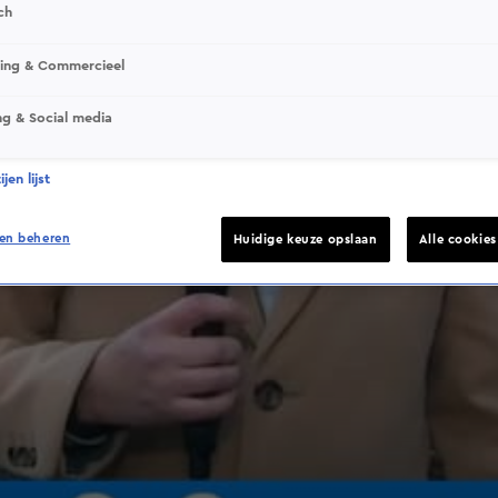
ch
sing & Commercieel
ng & Social media
jen lijst
en beheren
Huidige keuze opslaan
Alle cookie