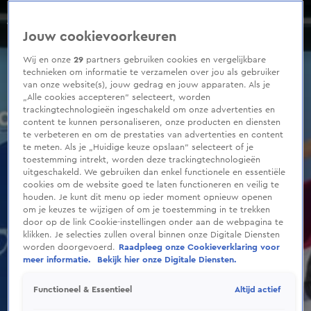
0
seconds
Het weer tijdens Koningsdag
of
Seizoen 2023
Jouw cookievoorkeuren
1
minute,
31
Wij en onze
29
partners gebruiken cookies en vergelijkbare
seconds
technieken om informatie te verzamelen over jou als gebruiker
van onze website(s), jouw gedrag en jouw apparaten. Als je
„Alle cookies accepteren” selecteert, worden
trackingtechnologieën ingeschakeld om onze advertenties en
content te kunnen personaliseren, onze producten en diensten
te verbeteren en om de prestaties van advertenties en content
te meten. Als je „Huidige keuze opslaan” selecteert of je
toestemming intrekt, worden deze trackingtechnologieën
uitgeschakeld. We gebruiken dan enkel functionele en essentiële
cookies om de website goed te laten functioneren en veilig te
houden. Je kunt dit menu op ieder moment opnieuw openen
om je keuzes te wijzigen of om je toestemming in te trekken
door op de link Cookie-instellingen onder aan de webpagina te
klikken. Je selecties zullen overal binnen onze Digitale Diensten
worden doorgevoerd.
Raadpleeg onze Cookieverklaring voor
meer informatie.
Bekijk hier onze Digitale Diensten.
Altijd actief
Functioneel & Essentieel