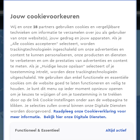
0
seconds
Vakantieweer - donderdag 1 juli 2021
of
Seizoen 2021
Jouw cookievoorkeuren
2
minutes,
0
Wij en onze
28
partners gebruiken cookies en vergelijkbare
technieken om informatie te verzamelen over jou als gebruiker
van onze website(s), jouw gedrag en jouw apparaten. Als je
„Alle cookies accepteren” selecteert, worden
trackingtechnologieën ingeschakeld om onze advertenties en
content te kunnen personaliseren, onze producten en diensten
te verbeteren en om de prestaties van advertenties en content
te meten. Als je „Huidige keuze opslaan” selecteert of je
toestemming intrekt, worden deze trackingtechnologieën
uitgeschakeld. We gebruiken dan enkel functionele en essentiële
cookies om de website goed te laten functioneren en veilig te
houden. Je kunt dit menu op ieder moment opnieuw openen
om je keuzes te wijzigen of om je toestemming in te trekken
door op de link Cookie-instellingen onder aan de webpagina te
klikken. Je selecties zullen overal binnen onze Digitale Diensten
worden doorgevoerd.
Raadpleeg onze Cookieverklaring voor
meer informatie.
Bekijk hier onze Digitale Diensten.
Altijd actief
Functioneel & Essentieel