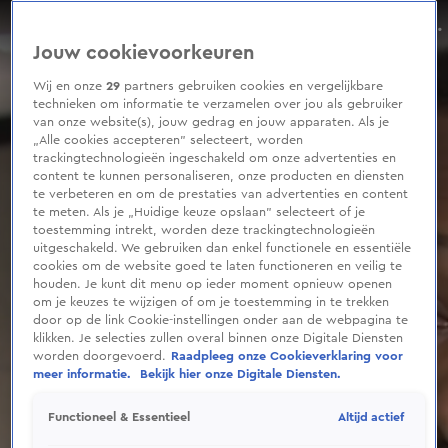
0
seconds
Derksen vindt De Hoop geen Fries: 'Ik ben toch ook geen Surinamer?'
of
Jouw cookievoorkeuren
4
minutes,
4
Wij en onze
29
partners gebruiken cookies en vergelijkbare
seconds
technieken om informatie te verzamelen over jou als gebruiker
van onze website(s), jouw gedrag en jouw apparaten. Als je
„Alle cookies accepteren” selecteert, worden
trackingtechnologieën ingeschakeld om onze advertenties en
content te kunnen personaliseren, onze producten en diensten
te verbeteren en om de prestaties van advertenties en content
te meten. Als je „Huidige keuze opslaan” selecteert of je
toestemming intrekt, worden deze trackingtechnologieën
uitgeschakeld. We gebruiken dan enkel functionele en essentiële
cookies om de website goed te laten functioneren en veilig te
houden. Je kunt dit menu op ieder moment opnieuw openen
om je keuzes te wijzigen of om je toestemming in te trekken
door op de link Cookie-instellingen onder aan de webpagina te
klikken. Je selecties zullen overal binnen onze Digitale Diensten
worden doorgevoerd.
Raadpleeg onze Cookieverklaring voor
meer informatie.
Bekijk hier onze Digitale Diensten.
Altijd actief
Functioneel & Essentieel