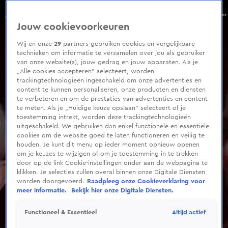
0
seconds
Ilse Warringa maakt satirische serie over castingbureau
of
Seizoen 2023
Jouw cookievoorkeuren
1
minute,
19
Wij en onze
29
partners gebruiken cookies en vergelijkbare
seconds
technieken om informatie te verzamelen over jou als gebruiker
van onze website(s), jouw gedrag en jouw apparaten. Als je
„Alle cookies accepteren” selecteert, worden
trackingtechnologieën ingeschakeld om onze advertenties en
content te kunnen personaliseren, onze producten en diensten
te verbeteren en om de prestaties van advertenties en content
te meten. Als je „Huidige keuze opslaan” selecteert of je
toestemming intrekt, worden deze trackingtechnologieën
uitgeschakeld. We gebruiken dan enkel functionele en essentiële
cookies om de website goed te laten functioneren en veilig te
houden. Je kunt dit menu op ieder moment opnieuw openen
om je keuzes te wijzigen of om je toestemming in te trekken
door op de link Cookie-instellingen onder aan de webpagina te
klikken. Je selecties zullen overal binnen onze Digitale Diensten
worden doorgevoerd.
Raadpleeg onze Cookieverklaring voor
meer informatie.
Bekijk hier onze Digitale Diensten.
Altijd actief
Functioneel & Essentieel