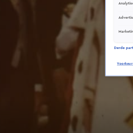
Analytis
Adverti
Marketi
Derde parti
Voorkeur