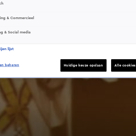
ch
sing & Commercieel
ng & Social media
jen lijst
en beheren
Huidige keuze opslaan
Alle cookie