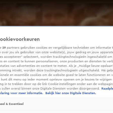
ookievoorkeuren
ze
29
partners gebruiken cookies en vergelijkbare technieken om informatie 
 over jou als gebruiker van onze website(s), jouw gedrag en jouw apparaten
ies accepteren” selecteert, worden trackingtechnologieën ingeschakeld om
es en content te kunnen personaliseren, onze producten en diensten te ver
taties van advertenties en content te meten. Als je „Huidige keuze opslaan”
temming intrekt, worden deze trackingtechnologieën uitgeschakeld. We geb
tionele en essentiële cookies om de website goed te laten functioneren en ve
 kunt dit menu op ieder moment opnieuw openen om je keuzes te wijzigen 
g in te trekken door op de link Cookie-instellingen onder aan de webpagina
es zullen overal binnen onze Digitale Diensten worden doorgevoerd.
Raadpl
laring voor meer informatie.
Bekijk hier onze Digitale Diensten.
eel & Essentieel