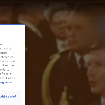
te
. Als je
 onze
beteren en
 selecteert
ruiken dan
ilig te
of om je
 te klikken.
eeg onze
Altijd actief