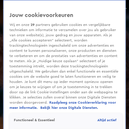
0
seconds
Jan Joost slaapt niet samen met vriendin: 'Ik vind het zo erg'
of
Aflevering 3, Seizoen 1
Jouw cookievoorkeuren
2
minutes,
40
Wij en onze
29
partners gebruiken cookies en vergelijkbare
seconds
technieken om informatie te verzamelen over jou als gebruiker
van onze website(s), jouw gedrag en jouw apparaten. Als je
„Alle cookies accepteren” selecteert, worden
trackingtechnologieën ingeschakeld om onze advertenties en
content te kunnen personaliseren, onze producten en diensten
te verbeteren en om de prestaties van advertenties en content
te meten. Als je „Huidige keuze opslaan” selecteert of je
toestemming intrekt, worden deze trackingtechnologieën
uitgeschakeld. We gebruiken dan enkel functionele en essentiële
cookies om de website goed te laten functioneren en veilig te
houden. Je kunt dit menu op ieder moment opnieuw openen
om je keuzes te wijzigen of om je toestemming in te trekken
door op de link Cookie-instellingen onder aan de webpagina te
klikken. Je selecties zullen overal binnen onze Digitale Diensten
worden doorgevoerd.
Raadpleeg onze Cookieverklaring voor
meer informatie.
Bekijk hier onze Digitale Diensten.
Altijd actief
Functioneel & Essentieel