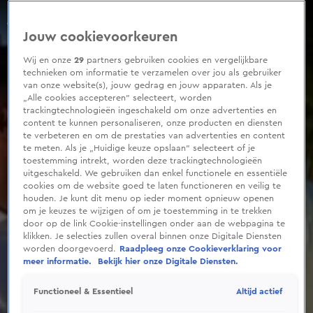
0
seconds
Beelden: Gordon en Gavin verloofd
of
Seizoen 2023
Jouw cookievoorkeuren
1
minute,
3
Wij en onze
29
partners gebruiken cookies en vergelijkbare
seconds
technieken om informatie te verzamelen over jou als gebruiker
van onze website(s), jouw gedrag en jouw apparaten. Als je
„Alle cookies accepteren” selecteert, worden
trackingtechnologieën ingeschakeld om onze advertenties en
content te kunnen personaliseren, onze producten en diensten
te verbeteren en om de prestaties van advertenties en content
te meten. Als je „Huidige keuze opslaan” selecteert of je
toestemming intrekt, worden deze trackingtechnologieën
uitgeschakeld. We gebruiken dan enkel functionele en essentiële
cookies om de website goed te laten functioneren en veilig te
houden. Je kunt dit menu op ieder moment opnieuw openen
om je keuzes te wijzigen of om je toestemming in te trekken
door op de link Cookie-instellingen onder aan de webpagina te
klikken. Je selecties zullen overal binnen onze Digitale Diensten
worden doorgevoerd.
Raadpleeg onze Cookieverklaring voor
meer informatie.
Bekijk hier onze Digitale Diensten.
Altijd actief
Functioneel & Essentieel