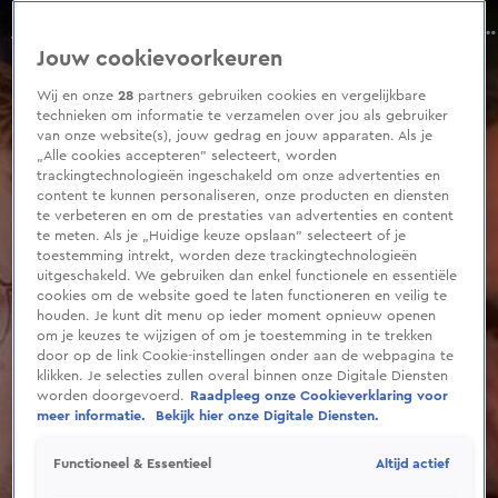
0
seconds
'Ik denk de hele tijd bij Luuk Ikink en RTL Boulevard; waar bemoei je je mee?'
of
Aflevering 20, Seizoen 1
Jouw cookievoorkeuren
1
minute,
13
Wij en onze
28
partners gebruiken cookies en vergelijkbare
seconds
technieken om informatie te verzamelen over jou als gebruiker
van onze website(s), jouw gedrag en jouw apparaten. Als je
„Alle cookies accepteren” selecteert, worden
trackingtechnologieën ingeschakeld om onze advertenties en
content te kunnen personaliseren, onze producten en diensten
te verbeteren en om de prestaties van advertenties en content
te meten. Als je „Huidige keuze opslaan” selecteert of je
toestemming intrekt, worden deze trackingtechnologieën
uitgeschakeld. We gebruiken dan enkel functionele en essentiële
cookies om de website goed te laten functioneren en veilig te
houden. Je kunt dit menu op ieder moment opnieuw openen
om je keuzes te wijzigen of om je toestemming in te trekken
door op de link Cookie-instellingen onder aan de webpagina te
klikken. Je selecties zullen overal binnen onze Digitale Diensten
worden doorgevoerd.
Raadpleeg onze Cookieverklaring voor
meer informatie.
Bekijk hier onze Digitale Diensten.
Altijd actief
Functioneel & Essentieel