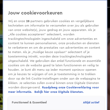
0
seconds
Zo is het contact nu tussen Edsilia en Glennis
of
Seizoen 2022
Jouw cookievoorkeuren
15
seconds
Wij en onze
28
partners gebruiken cookies en vergelijkbare
technieken om informatie te verzamelen over jou als gebruiker
van onze website(s), jouw gedrag en jouw apparaten. Als je
„Alle cookies accepteren” selecteert, worden
trackingtechnologieën ingeschakeld om onze advertenties en
content te kunnen personaliseren, onze producten en diensten
te verbeteren en om de prestaties van advertenties en content
te meten. Als je „Huidige keuze opslaan” selecteert of je
toestemming intrekt, worden deze trackingtechnologieën
uitgeschakeld. We gebruiken dan enkel functionele en essentiële
cookies om de website goed te laten functioneren en veilig te
houden. Je kunt dit menu op ieder moment opnieuw openen
om je keuzes te wijzigen of om je toestemming in te trekken
door op de link Cookie-instellingen onder aan de webpagina te
klikken. Je selecties zullen overal binnen onze Digitale Diensten
worden doorgevoerd.
Raadpleeg onze Cookieverklaring voor
meer informatie.
Bekijk hier onze Digitale Diensten.
Altijd actief
Functioneel & Essentieel