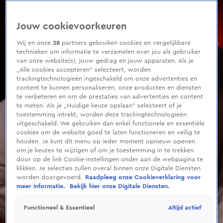
0
seconds
Gideon wint The Talent Scouts!
of
Jouw cookievoorkeuren
48
seconds
Wij en onze
28
partners gebruiken cookies en vergelijkbare
technieken om informatie te verzamelen over jou als gebruiker
van onze website(s), jouw gedrag en jouw apparaten. Als je
„Alle cookies accepteren” selecteert, worden
trackingtechnologieën ingeschakeld om onze advertenties en
content te kunnen personaliseren, onze producten en diensten
te verbeteren en om de prestaties van advertenties en content
te meten. Als je „Huidige keuze opslaan” selecteert of je
toestemming intrekt, worden deze trackingtechnologieën
uitgeschakeld. We gebruiken dan enkel functionele en essentiële
cookies om de website goed te laten functioneren en veilig te
houden. Je kunt dit menu op ieder moment opnieuw openen
om je keuzes te wijzigen of om je toestemming in te trekken
door op de link Cookie-instellingen onder aan de webpagina te
klikken. Je selecties zullen overal binnen onze Digitale Diensten
worden doorgevoerd.
Raadpleeg onze Cookieverklaring voor
meer informatie.
Bekijk hier onze Digitale Diensten.
Altijd actief
Functioneel & Essentieel