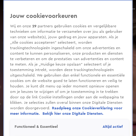
0
seconds
Wolter Kroes breekt pols bij repetities Televizier-Ring Gala
of
Seizoen 2022
Jouw cookievoorkeuren
1
minute,
18
Wij en onze
29
partners gebruiken cookies en vergelijkbare
seconds
technieken om informatie te verzamelen over jou als gebruiker
van onze website(s), jouw gedrag en jouw apparaten. Als je
„Alle cookies accepteren” selecteert, worden
trackingtechnologieën ingeschakeld om onze advertenties en
content te kunnen personaliseren, onze producten en diensten
te verbeteren en om de prestaties van advertenties en content
te meten. Als je „Huidige keuze opslaan” selecteert of je
toestemming intrekt, worden deze trackingtechnologieën
uitgeschakeld. We gebruiken dan enkel functionele en essentiële
cookies om de website goed te laten functioneren en veilig te
houden. Je kunt dit menu op ieder moment opnieuw openen
om je keuzes te wijzigen of om je toestemming in te trekken
door op de link Cookie-instellingen onder aan de webpagina te
klikken. Je selecties zullen overal binnen onze Digitale Diensten
worden doorgevoerd.
Raadpleeg onze Cookieverklaring voor
meer informatie.
Bekijk hier onze Digitale Diensten.
Altijd actief
Functioneel & Essentieel